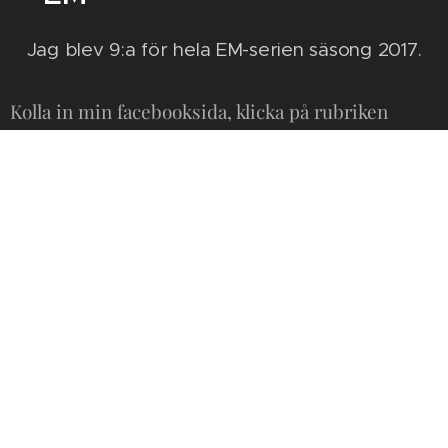
Jag blev 9:a för hela EM-serien säsong 2017.
Kolla in min facebooksida, klicka på rubriken
nedan
—
Amanda Bergkvist #7
—
På facebook uppdaterar jag mer direkt då jag ofta
gör det med mobilen på plats.