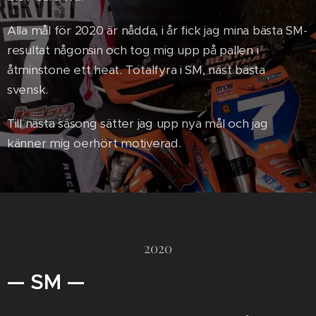
Alla mål för 2020 är nådda, i år fick jag mina bästa SM-
resultat någonsin och tog mig upp på pallen i
åtminstone ett heat. Totalfyra i SM, näst bästa
svensk.
Till nästa säsong sätter jag upp nya mål och jag
känner mig oerhört motiverad.
2020
— SM —